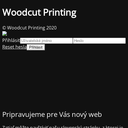
Woodcut Printing
© Woodcut Printing 2020
Přihlásit
Reset hesla
Pripravujeme pre Vás nový web
Zatiaľ môžte navštíviť našu slovenskú stránku, z ktorej je